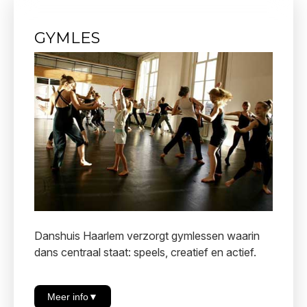
of een korte serie lessen met een
eindpresentatie. Dit kan op school of in onze
GYMLES
studio's.
CONTACT
aanmelden@danshuishaarlem.nl
Danshuis Haarlem verzorgt gymlessen waarin
dans centraal staat: speels, creatief en actief.
Meer info
▼