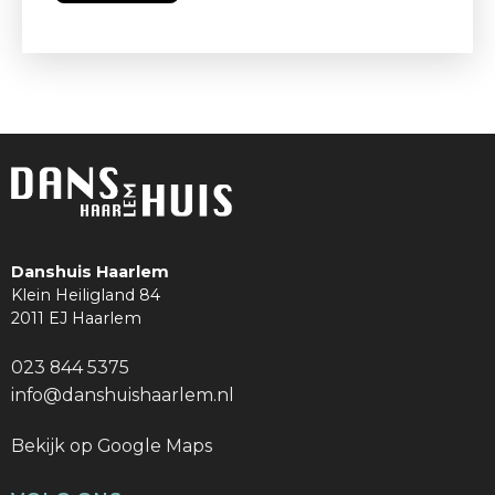
Danshuis Haarlem verzorgt de gymles met
DANS als een andere manier van bewegen.
CONTACT
aanmelden@danshuishaarlem.nl
Danshuis Haarlem
Klein Heiligland 84
2011 EJ Haarlem
023 844 5375
info@danshuishaarlem.nl
Bekijk op Google Maps